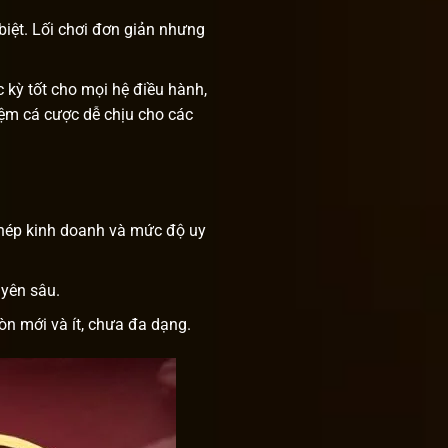
iệt. Lối chơi đơn giản nhưng
 kỳ tốt cho mọi hệ điều hành,
iệm cá cược dễ chịu cho các
phép kinh doanh và mức độ uy
uyên sâu.
n mới và ít, chưa đa dạng.