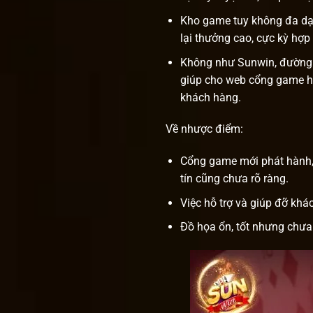
Kho game tuy không đa dạn
lại thưởng cao, cực kỳ hợp
Không như Sunwin, đường tr
giúp cho web cổng game hoạ
khách hàng.
Về nhược điểm:
Cổng game mới phát hành, 
tín cũng chưa rõ ràng.
Việc hỗ trợ và giúp đỡ kh
Đồ họa ổn, tốt nhưng chưa