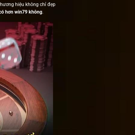
 Thương hiệu không chỉ đẹp
có hơn win79 không
.