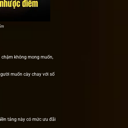
ểm
load chậm không mong muốn,
người muốn cày chay với số
 Nền tảng này có mức ưu đãi