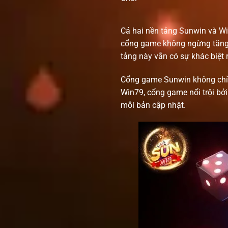
Cả hai nền tảng Sunwin và Win7
cổng game không ngừng tăng m
tảng này vẫn có sự khác biệt 
Cổng game Sunwin không chỉ đ
Win79, cổng game nổi trội bở
mỗi bản cập nhật.