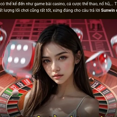
y có thể kể đến như game bài casino, cá cược thể thao, nổ hũ,…
 lượng lối chơi cũng rất tốt, xứng đáng cho câu trả lời
Sunwin 