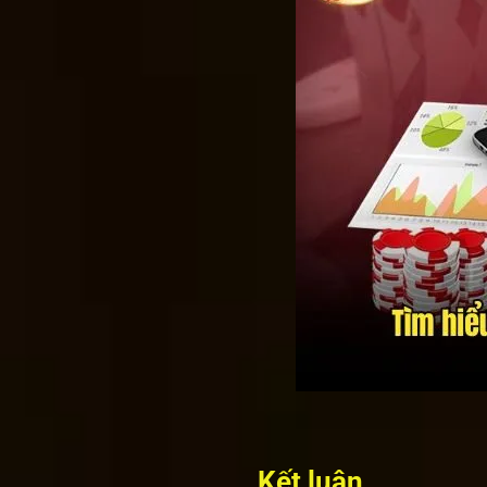
Kết luận