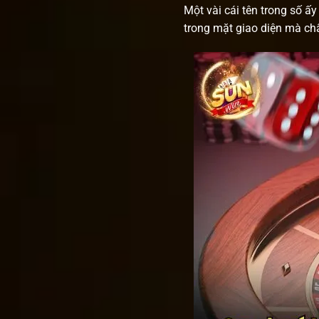
Một vài cái tên trong số ấ
trong mặt giao diện mà chất