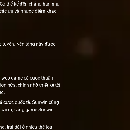
. Có thể kể đến chẳng hạn như
ó các ưu và nhược điểm khác
ực tuyến. Nền tảng này được
t web game cá cược thuận
ơn nữa, chính nhờ thiết kế tối
id.
cá cược quốc tế. Sunwin cũng
Ngoài ra, cổng game Sunwin
trải dài ở nhiều thế loại.