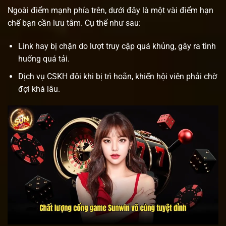
Ngoài điểm mạnh phía trên, dưới đây là một vài điểm hạn
chế bạn cần lưu tâm. Cụ thể như sau:
Link hay bị chặn do lượt truy cập quá khủng, gây ra tình
huống quá tải.
Dịch vụ CSKH đôi khi bị trì hoãn, khiến hội viên phải chờ
đợi khá lâu.