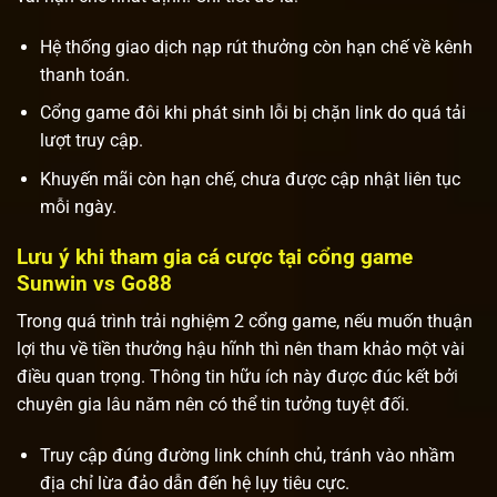
Hệ thống giao dịch nạp rút thưởng còn hạn chế về kênh
thanh toán.
Cổng game đôi khi phát sinh lỗi bị chặn link do quá tải
lượt truy cập.
Khuyến mãi còn hạn chế, chưa được cập nhật liên tục
mỗi ngày.
Lưu ý khi tham gia cá cược tại cổng game
Sunwin vs Go88
Trong quá trình trải nghiệm 2 cổng game, nếu muốn thuận
lợi thu về tiền thưởng hậu hĩnh thì nên tham khảo một vài
điều quan trọng. Thông tin hữu ích này được đúc kết bởi
chuyên gia lâu năm nên có thể tin tưởng tuyệt đối.
Truy cập đúng đường link chính chủ, tránh vào nhầm
địa chỉ lừa đảo dẫn đến hệ lụy tiêu cực.