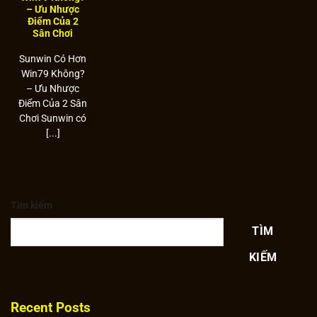
– Ưu Nhược
Điểm Của 2
Sân Chơi
Sunwin Có Hơn
Win79 Không?
– Ưu Nhược
Điểm Của 2 Sân
Chơi Sunwin có
[...]
Tìm kiếm
TÌM
KIẾM
Recent Posts