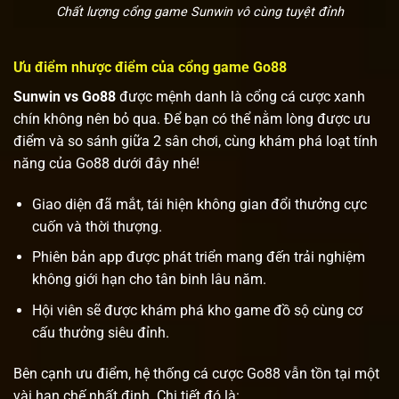
Chất lượng cổng game Sunwin vô cùng tuyệt đỉnh
Ưu điểm nhược điểm của cổng game Go88
Sunwin vs Go88
được mệnh danh là cổng cá cược xanh
chín không nên bỏ qua. Để bạn có thể nằm lòng được ưu
điểm và so sánh giữa 2 sân chơi, cùng khám phá loạt tính
năng của Go88 dưới đây nhé!
Giao diện đã mắt, tái hiện không gian đổi thưởng cực
cuốn và thời thượng.
Phiên bản app được phát triển mang đến trải nghiệm
không giới hạn cho tân binh lâu năm.
Hội viên sẽ được khám phá kho game đồ sộ cùng cơ
cấu thưởng siêu đỉnh.
Bên cạnh ưu điểm, hệ thống cá cược Go88 vẫn tồn tại một
vài hạn chế nhất định. Chi tiết đó là: