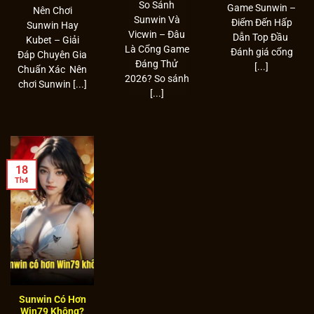
So Sánh
Game Sunwin –
Nên Chơi
Sunwin Và
Điểm Đến Hấp
Sunwin Hay
Vicwin – Đâu
Dẫn Top Đầu
Kubet – Giải
Là Cổng Game
Đánh giá cổng
Đáp Chuyên Gia
Đáng Thử
[...]
Chuẩn Xác Nên
2026? So sánh
chơi Sunwin [...]
[...]
18
Th4
Sunwin Có Hơn
Win79 Không? -
Ưu Nhược Điểm
Của 2 Sân Chơi
Sunwin Có Hơn
Win79 Không?