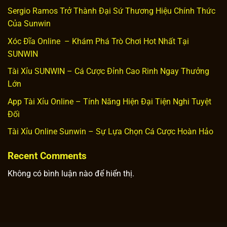
Sergio Ramos Trở Thành Đại Sứ Thương Hiệu Chính Thức
Của Sunwin
Xóc Đĩa Online – Khám Phá Trò Chơi Hot Nhất Tại
SUNWIN
Tài Xỉu SUNWIN – Cá Cược Đỉnh Cao Rinh Ngay Thưởng
Lớn
App Tài Xỉu Online – Tính Năng Hiện Đại Tiện Nghi Tuyệt
Đối
Tài Xỉu Online Sunwin – Sự Lựa Chọn Cá Cược Hoàn Hảo
Recent Comments
Không có bình luận nào để hiển thị.