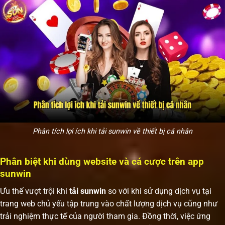
Phân tích lợi ích khi tải sunwin về thiết bị cá nhân
Phân biệt khi dùng website và cá cược trên app
sunwin
Ưu thế vượt trội khi
tải sunwin
so với khi sử dụng dịch vụ tại
trang web chủ yếu tập trung vào chất lượng dịch vụ cũng như
trải nghiệm thực tế của người tham gia. Đồng thời, việc ứng