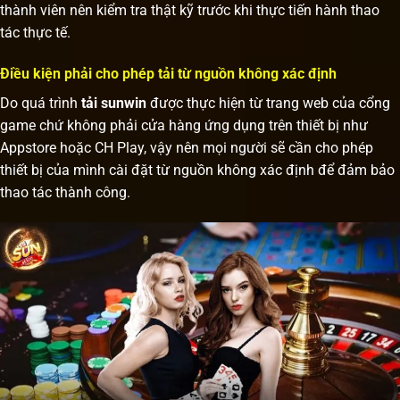
thành viên nên kiểm tra thật kỹ trước khi thực tiến hành thao
tác thực tế.
Điều kiện phải cho phép tải từ nguồn không xác định
Do quá trình
tải sunwin
được thực hiện từ trang web của cổng
game chứ không phải cửa hàng ứng dụng trên thiết bị như
Appstore hoặc CH Play, vậy nên mọi người sẽ cần cho phép
thiết bị của mình cài đặt từ nguồn không xác định để đảm bảo
thao tác thành công.