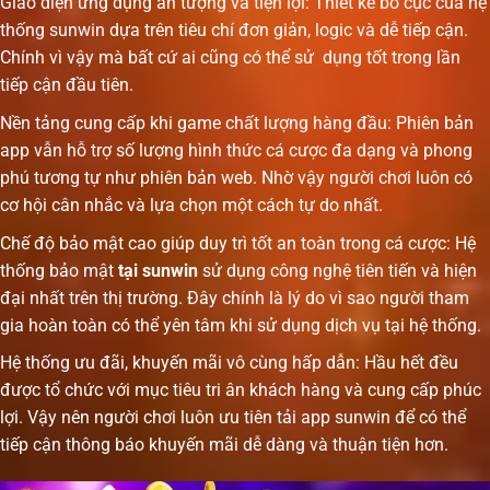
Giao diện ứng dụng ấn tượng và tiện lợi: Thiết kế bố cục của hệ
thống sunwin dựa trên tiêu chí đơn giản, logic và dễ tiếp cận.
Chính vì vậy mà bất cứ ai cũng có thể sử dụng tốt trong lần
tiếp cận đầu tiên.
Nền tảng cung cấp khi game chất lượng hàng đầu: Phiên bản
app vẫn hỗ trợ số lượng hình thức cá cược đa dạng và phong
phú tương tự như phiên bản web. Nhờ vậy người chơi luôn có
cơ hội cân nhắc và lựa chọn một cách tự do nhất.
Chế độ bảo mật cao giúp duy trì tốt an toàn trong cá cược: Hệ
thống bảo mật
tại sunwin
sử dụng công nghệ tiên tiến và hiện
đại nhất trên thị trường. Đây chính là lý do vì sao người tham
gia hoàn toàn có thể yên tâm khi sử dụng dịch vụ tại hệ thống.
Hệ thống ưu đãi, khuyến mãi vô cùng hấp dẫn: Hầu hết đều
được tổ chức với mục tiêu tri ân khách hàng và cung cấp phúc
lợi. Vậy nên người chơi luôn ưu tiên tải app sunwin để có thể
tiếp cận thông báo khuyến mãi dễ dàng và thuận tiện hơn.