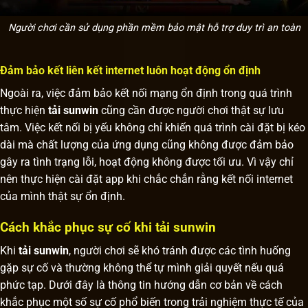
Người chơi cần sử dụng phần mềm bảo mật hỗ trợ duy trì an toàn
Đảm bảo kết liên kết internet luôn hoạt động ổn định
Ngoài ra, việc đảm bảo kết nối mạng ổn định trong quá trình
thực hiện
tải sunwin
cũng cần được người chơi thật sự lưu
tâm. Việc kết nối bị yếu không chỉ khiến quá trình cài đặt bị kéo
dài mà chất lượng của ứng dụng cũng không được đảm bảo
gây ra tình trạng lỗi, hoạt động không được tối ưu. Vì vậy chỉ
nên thực hiện cài đặt app khi chắc chắn rằng kết nối internet
của mình thật sự ổn định.
Cách khắc phục sự cố khi tải sunwin
Khi
tải sunwin
, người chơi sẽ khó tránh được các tình huống
gặp sự cố và thường không thể tự mình giải quyết nếu quá
phức tạp. Dưới đây là thông tin hướng dẫn cơ bản về cách
khắc phục một số sự cố phổ biến trong trải nghiệm thực tế của