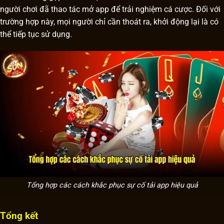
người chơi đã thao tác mở app để trải nghiệm cá cược. Đối với
trường hợp này, mọi người chỉ cần thoát ra, khởi động lại là có
thể tiếp tục sử dụng.
Tổng hợp các cách khắc phục sự cố tải app hiệu quả
Tổng kết