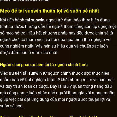
Mẹo để tải sunwin thuận lợi và suôn sẻ nhất
Khi tiến hành
tải sunwin
, ngoại trừ đảm bảo thực hiện đúng
trình tự được hướng dẫn thì người tham cũng cần áp dụng một
số mẹo hỗ trợ. Hầu hết phương pháp này đều được chia sẻ từ
người chơi có thâm niên và trải qua quá trình thử nghiệm vô
cùng nghiêm ngặt. Vậy nên sự hiệu quả và chuẩn xác luôn
được đảm bảo ở mức cao nhất.
Người chơi phải ưu tiên tải từ nguồn chính thức
Việc ưu tiên
tải sunwin
từ nguồn chính thức được thực hiện
nhằm bảo vệ trải nghiệm thực tế khỏi những rủi ro về bảo mật
và duy trì an toàn cá cược. Đây là lưu ý quan trọng hàng đầu
mà cổng game luôn nhắc nhở người tham gia với mong muốn
giúp việc cài đặt ứng dụng của mọi người được thuận lợi và
suôn sẻ hơn.