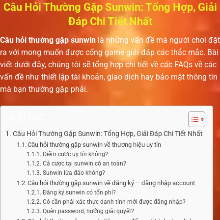
Câu Hỏi Thường Gặp Sunwin: Tổng Hợp, Giải
Bỏ
qua
Đáp Chi Tiết Nhất
nội
Câu hỏi thường gặp sunwin
là những vấn đề mà người chơi đặt
dung
ra với mong muốn được cổng game giải đáp các thắc mắc. Bài
viết dưới đây, chúng tôi sẽ tổng hợp chi tiết về các FAQs về các
vấn đề như thiết lập tài khoản, giao dịch hay bảo mật thông tin
mà bạn thường gặp phải.
MỤC LỤC
Câu Hỏi Thường Gặp Sunwin: Tổng Hợp, Giải Đáp Chi Tiết Nhất
Câu hỏi thường gặp sunwin về thương hiệu uy tín
Điểm cược uy tín không?
Cá cược tại sunwin có an toàn?
Sunwin lừa đảo không?
Câu hỏi thường gặp sunwin về đăng ký – đăng nhập account
Đăng ký sunwin có tốn phí?
Có cần phải xác thực danh tính mới được đăng nhập?
Quên password, hướng giải quyết?