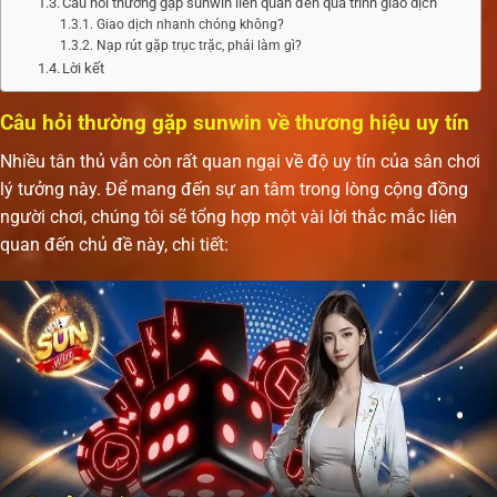
Câu hỏi thường gặp sunwin liên quan đến quá trình giao dịch
Giao dịch nhanh chóng không?
Nạp rút gặp trục trặc, phải làm gì?
Lời kết
Câu hỏi thường gặp
sunwin
về thương hiệu uy tín
Nhiều tân thủ vẫn còn rất quan ngại về độ uy tín của sân chơi
lý tưởng này. Để mang đến sự an tâm trong lòng cộng đồng
người chơi, chúng tôi sẽ tổng hợp một vài lời thắc mắc liên
quan đến chủ đề này, chi tiết: