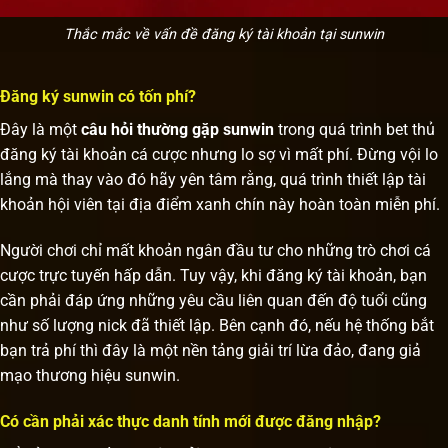
Thắc mắc về vấn đề đăng ký tài khoản tại sunwin
Đăng ký sunwin có tốn phí?
Đây là một
câu hỏi thường gặp sunwin
trong quá trình bet thủ
đăng ký tài khoản cá cược nhưng lo sợ vì mất phí. Đừng vội lo
lắng mà thay vào đó hãy yên tâm rằng, quá trình thiết lập tài
khoản hội viên tại địa điểm xanh chín này hoàn toàn miễn phí.
Người chơi chỉ mất khoản ngân đầu tư cho những trò chơi cá
cược trực tuyến hấp dẫn. Tuy vậy, khi đăng ký tài khoản, bạn
cần phải đáp ứng những yêu cầu liên quan đến độ tuổi cũng
như số lượng nick đã thiết lập. Bên cạnh đó, nếu hệ thống bắt
bạn trả phí thì đây là một nền tảng giải trí lừa đảo, đang giả
mạo thương hiệu sunwin.
Có cần phải xác thực danh tính mới được đăng nhập?