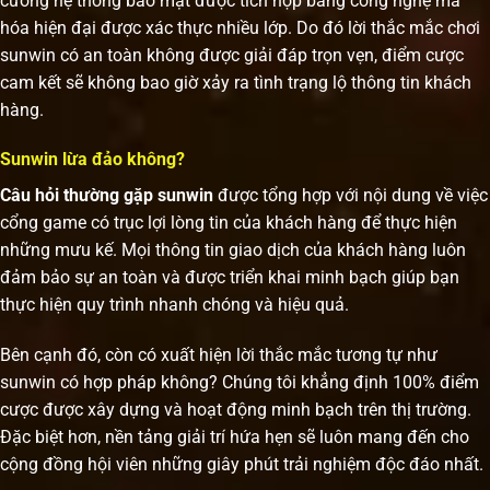
cường hệ thống bảo mật được tích hợp bằng công nghệ mã
hóa hiện đại được xác thực nhiều lớp. Do đó lời thắc mắc chơi
sunwin có an toàn không được giải đáp trọn vẹn, điểm cược
cam kết sẽ không bao giờ xảy ra tình trạng lộ thông tin khách
hàng.
Sunwin lừa đảo không?
Câu hỏi thường gặp sunwin
được tổng hợp với nội dung về việc
cổng game có trục lợi lòng tin của khách hàng để thực hiện
những mưu kế. Mọi thông tin giao dịch của khách hàng luôn
đảm bảo sự an toàn và được triển khai minh bạch giúp bạn
thực hiện quy trình nhanh chóng và hiệu quả.
Bên cạnh đó, còn có xuất hiện lời thắc mắc tương tự như
sunwin có hợp pháp không? Chúng tôi khẳng định 100% điểm
cược được xây dựng và hoạt động minh bạch trên thị trường.
Đặc biệt hơn, nền tảng giải trí hứa hẹn sẽ luôn mang đến cho
cộng đồng hội viên những giây phút trải nghiệm độc đáo nhất.